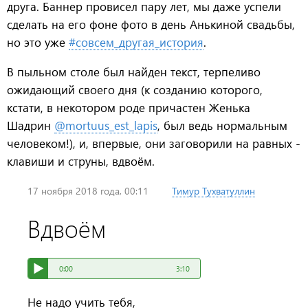
друга. Баннер провисел пару лет, мы даже успели
сделать на его фоне фото в день Анькиной свадьбы,
но это уже
#совсем_другая_история
.
В пыльном столе был найден текст, терпеливо
ожидающий своего дня (к созданию которого,
кстати, в некотором роде причастен Женька
Шадрин
@mortuus_est_lapis
, был ведь нормальным
человеком!), и, впервые, они заговорили на равных -
клавиши и струны, вдвоём.
Опубликовано
17 ноября 2018 года, 00:11
пользователем
Тимур Тухватуллин
Вдвоём
0:00
3:10
Не надо учить тебя,