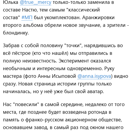
Юлька
@true__mercy
только-только заменила в
составе Настю, тем самым "классический
состав"
#МП
был укомплектован. Аранжировки
второго альбома обрели новое звучание, а зрители -
блондинку.
Забрав с собой половину "точки", нарядившись во
всё пёстрое (кто что нашёл) мы отправились в
полную неизвестность. Эксперимент оказался
необычным и интересным одновременно. Руку
мастера (фото Анны Исыповой
@anna.isypova
) видно
сразу. Новая страница истории группы только
начиналась, но у неё уже был свой аватар.
Нас "повесили" в самой середине, недалеко от того
места, где позднее будет возведена ротонда в
память о франко-русском акционерном обществе,
основавшем завод, в самый раз под окном нашего