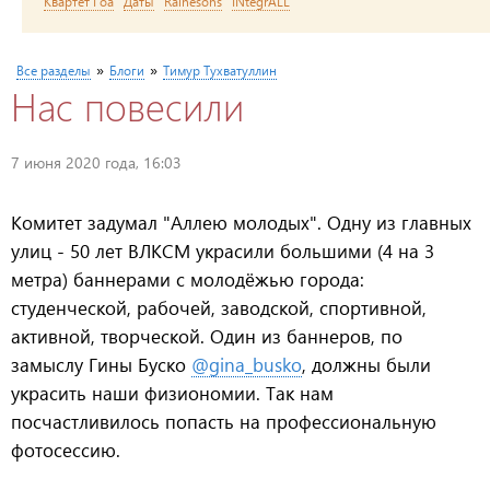
Квартет Гоа
Даты
Rainesons
INtegrALL
Вы здесь
»
»
Все разделы
Блоги
Тимур Тухватуллин
Нас повесили
7 июня 2020 года, 16:03
Комитет задумал "Аллею молодых". Одну из главных
улиц - 50 лет ВЛКСМ украсили большими (4 на 3
метра) баннерами с молодёжью города:
студенческой, рабочей, заводской, спортивной,
активной, творческой. Один из баннеров, по
замыслу Гины Буско
@gina_busko
, должны были
украсить наши физиономии. Так нам
посчастливилось попасть на профессиональную
фотосессию.