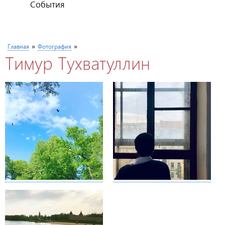
События
Вы здесь
»
»
Главная
Фотография
Тимур Тухватуллин