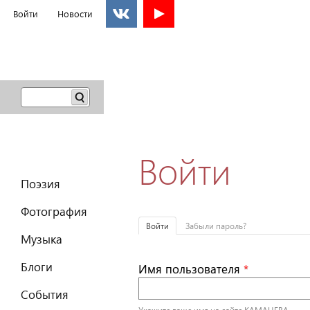
Войти
Новости
Поиск
Форма
поиска
Войти
Главное меню
Поэзия
Фотография
Войти
(активная вкладка)
Забыли пароль?
Музыка
Блоги
Имя пользователя
*
События