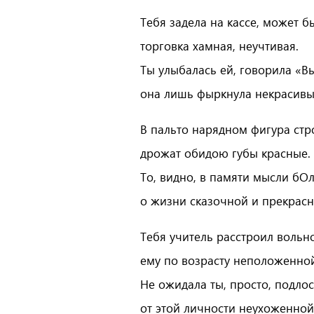
Тебя задела на кассе, может б
торговка хамная, неучтивая.
Ты улыбалась ей, говорила «Вы
она лишь фыркнула некрасивы
В пальто нарядном фигура стр
дрожат обидою губы красные.
То, видно, в памяти мысли бО
о жизни сказочной и прекрасн
Тебя учитель расстроил вольн
ему по возрасту неположенно
Не ожидала ты, просто, подлос
от этой личности неухоженной