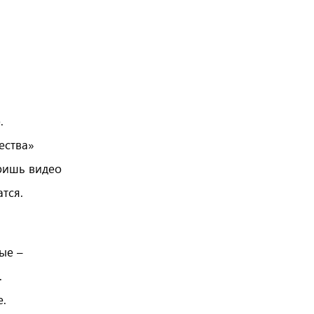
.
ества»
ришь видео
тся.
.
ые –
.
е.