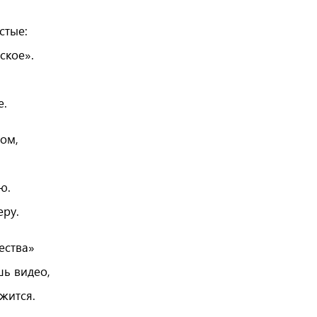
стые:
ское».
,
е.
лом,
ю.
еру.
ества»
шь видео,
ужится.