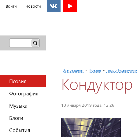
Войти
Новости
Поиск
Форма
поиска
Вы здесь
»
»
Все разделы
Поэзия
Тимур Тухватулли
Кондуктор
Главное меню
Поэзия
Фотография
Музыка
10 января 2019 года, 12:26
Блоги
События