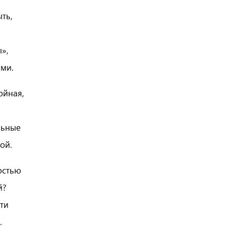
ыть,
»,
ми.
ойная,
льные
ой.
остью
й?
ти
.