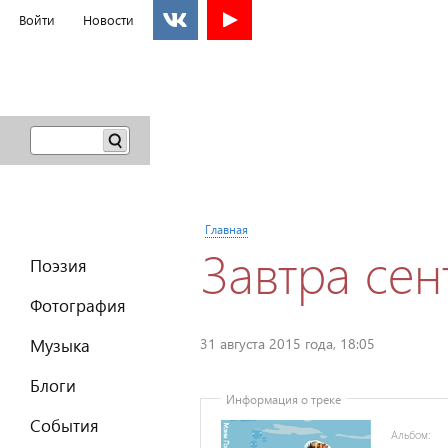
Войти
Новости
Поиск
Форма
поиска
Вы здесь
Главная
Завтра сен
Главное меню
Поэзия
Фотография
Музыка
31 августа 2015 года, 18:05
Блоги
Информация о треке
События
Альбом: