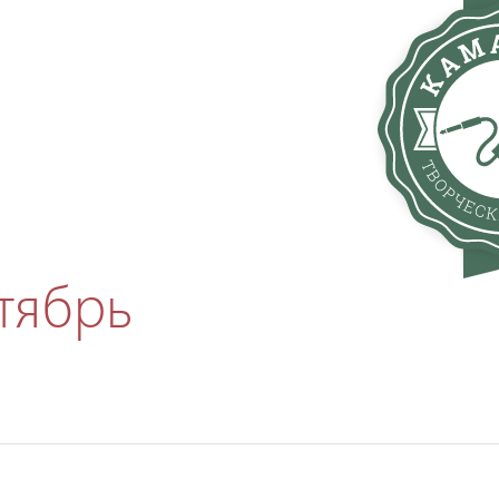
тябрь