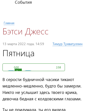
События
Вы здесь
Главная
Бэтси Джесс
Опубликовано
13 марта 2022 года, 14:59
пользователем
Тимур Тухватуллин
Пятница
0:00
2:58
В серости будничной часики тикают
медленно-медленно, будто бы замерли.
Никто не услышит здесь твоего крика,
девочка бедная с колдовскими глазами.
Ты не придумала, ты его видела